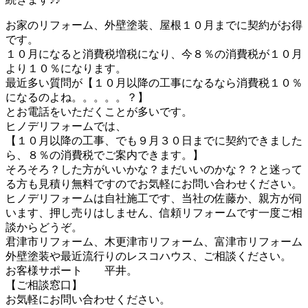
お家のリフォーム、外壁塗装、屋根１０月までに契約がお得
です。
１０月になると消費税増税になり、今８％の消費税が１０月
より１０％になります。
最近多い質問が【１０月以降の工事になるなら消費税１０％
になるのよね。。。。。？】
とお電話をいただくことが多いです。
ヒノデリフォームでは、
【１０月以降の工事、でも９月３０日までに契約できました
ら、８％の消費税でご案内できます。】
そろそろ？した方がいいかな？まだいいのかな？？と迷って
る方も見積り無料ですのでお気軽にお問い合わせください。
ヒノデリフォームは自社施工です、当社の佐藤か、親方が伺
います、押し売りはしません、信頼リフォームです一度ご相
談からどうぞ。
君津市リフォーム、木更津市リフォーム、富津市リフォーム
外壁塗装や最近流行りのレスコハウス、ご相談ください。
お客様サポート 平井。
【ご相談窓口】
お気軽にお問い合わせください。