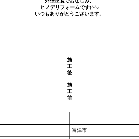
外壁塗装でおなじみ、
ヒノデリフォームです(^^♪
いつもありがとうございます。
！
施
工
後
施
工
前
富津市