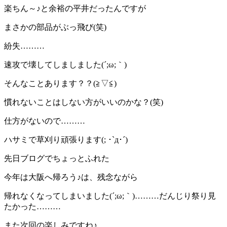
楽ちん～♪と余裕の平井だったんですが
まさかの部品がぶっ飛び(笑)
紛失………
速攻で壊してしましました(´;ω;｀)
そんなことあります？？(≧▽≦)
慣れないことはしない方がいいのかな？(笑)
仕方がないので………
ハサミで草刈り頑張ります(; ･`д･´)
先日ブログでちょっとふれた
今年は大阪へ帰ろう♪は、残念ながら
帰れなくなってしまいました(´;ω;｀)………だんじり祭り見
たかった………
また次回の楽しみですね♪