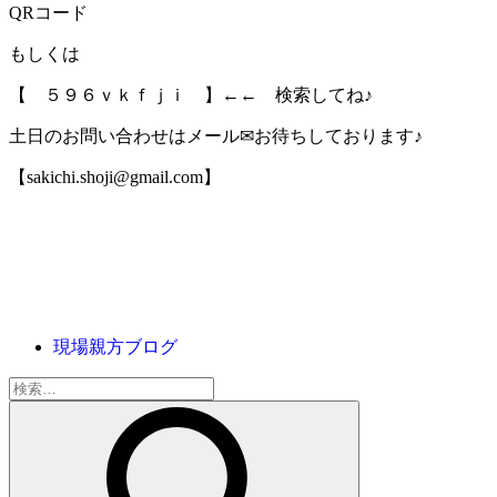
QRコード
もしくは
【 ５９６ｖｋｆｊｉ 】←← 検索してね♪
土日のお問い合わせはメール✉お待ちしております♪
【sakichi.shoji@gmail.com】
現場親方ブログ
検
索: