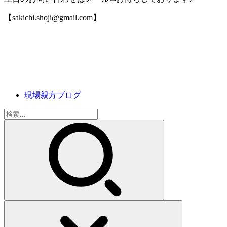
【sakichi.shoji@gmail.com】
現場親方ブログ
検
索: