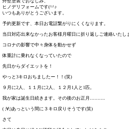
外壁塗装でおなじみ、
ヒノデリフォームです(^^♪
いつもありがとうございます。
予約更新です、本日お電話繋がりにくくなります。
当日対応出来なかったお客様月曜日に折り返しご連絡いたし
コロナの影響で中々身体を動かせず
体重計に乗れなくなっていたので
先日からダイエットを！
やっと3キロおちましたー！！(笑)
９月に2人、１１月に2人、１２月1人と1匹。
我が家は誕生日続きます。その後のお正月……….
( ;∀;)あっという間に３キロ戻りそうです(笑)
さて