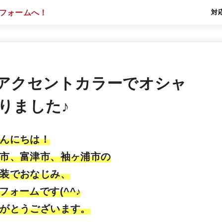
対
アクセントカラーでオシャ
りました♪
んにちは！
市、富津市、袖ヶ浦市の
装でおなじみ、
フォームです(^^♪
がとうございます。