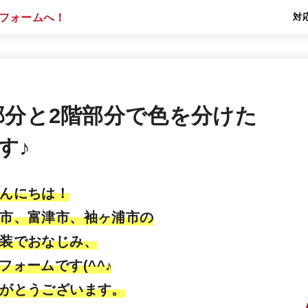
対
部分と2階部分で色を分けた
す♪
んにちは！
市、富津市、袖ヶ浦市の
装でおなじみ、
フォームです(^^♪
がとうございます。