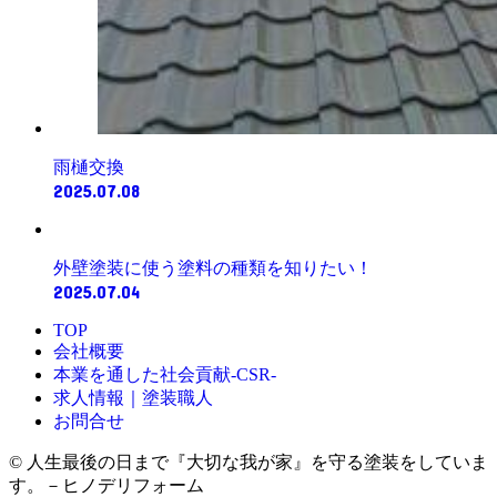
雨樋交換
2025.07.08
外壁塗装に使う塗料の種類を知りたい！
2025.07.04
TOP
会社概要
本業を通した社会貢献-CSR-
求人情報｜塗装職人
お問合せ
© 人生最後の日まで『大切な我が家』を守る塗装をしていま
す。－ヒノデリフォーム