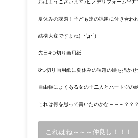
おはようございます♪ヒノデリフォーム平井
夏休みの課題！子ども達の課題に付き合わ
結構大変ですよね(; ･`д･´)
先日4つ切り画用紙
8つ切り画用紙に夏休みの課題の絵を描かせ
自由帳によくある女の子二人とハート♡の
これは何を思って書いたのかな～～～？？
これはね～～～仲良し！！！