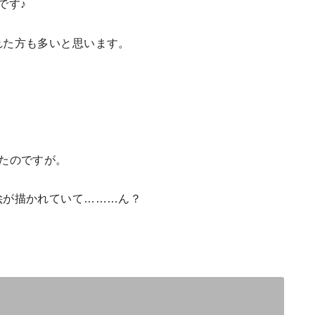
です♪
れた方も多いと思います。
たのですが。
絵が描かれていて………ん？
？