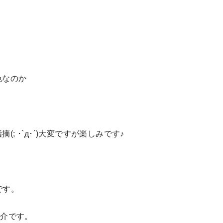
色なのか
 ･`д･´)大変ですが楽しみです♪
です。
紹介です。