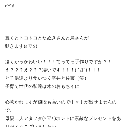
(^^)!
置くとトコトコとたぬきさんと鳥さんが
動きます(≧▽≦)
凄くかっかわいい！！！てってっ手作りですか？！
え？？？え？？？凄いです！！！( ﾟДﾟ)！！！
と子供達より食いつく平井と佐藤（笑）
子育て世代の私達は木のおもちゃに
心惹かれますが値段も高いので中々手が出せませんの
で、
母親二人アタフタ(≧▽≦)ホントに素敵なプレゼントをあ
りがとうございました♪♪