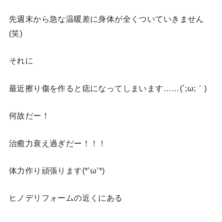
先週末から急な温暖差に身体が全くついていきません
(笑)
それに
最近擦り傷を作ると痣になってしまいます……(´;ω;｀)
何故だー！
治癒力衰え過ぎだー！！！
体力作り頑張ります(*’ω’*)
ヒノデリフォームの近くにある