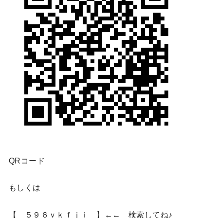
QRコード
もしくは
【 ５９６ｖｋｆｊｉ 】←← 検索してね♪