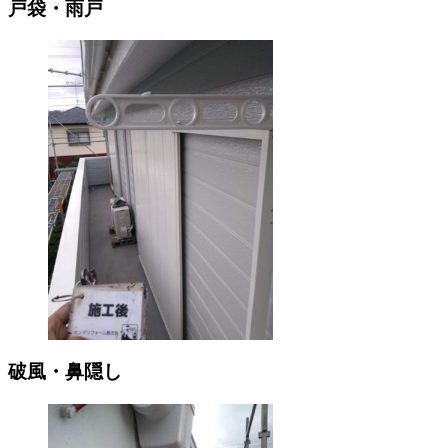
戸袋・雨戸
破風・鼻隠し