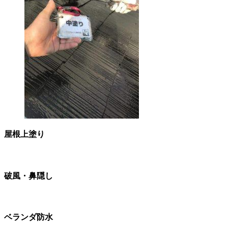
屋根上塗り
破風・鼻隠し
ベランダ防水