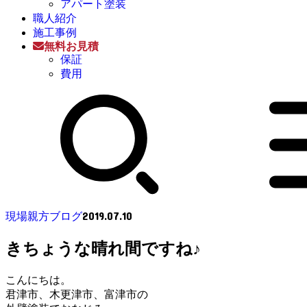
アパート塗装
職人紹介
施工事例
無料お見積
保証
費用
2019.07.10
現場親方ブログ
きちょうな晴れ間ですね♪
こんにちは。
君津市、木更津市、富津市の