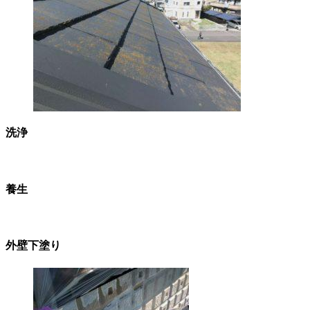
洗浄
養生
外壁下塗り