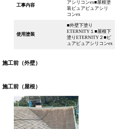
アシリコンex■屋根塗
工事内容
装ピュアピュアシリ
コンex
■外壁下塗り
ETERNITY１■屋根下
使用塗装
塗りETERNITY２■ピ
ュアピュアシリコンex
施工前（外壁）
施工前（屋根）