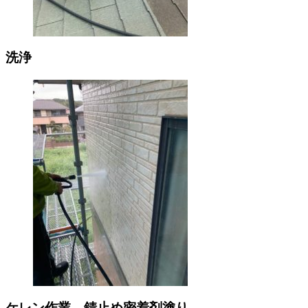
洗浄
ケレン作業、錆止め密着剤塗り