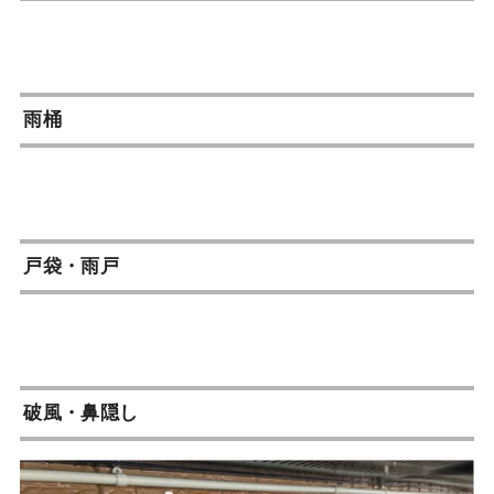
雨桶
戸袋・雨戸
破風・鼻隠し